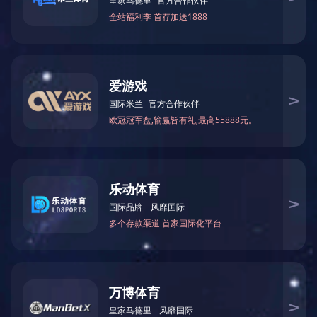
工程案例
进一步了解

国内案例
国外案例
关于我们

关于我们
进一步了解

公司简介
开云官方网页版·开云登陆入口
荣誉资质
发展历程