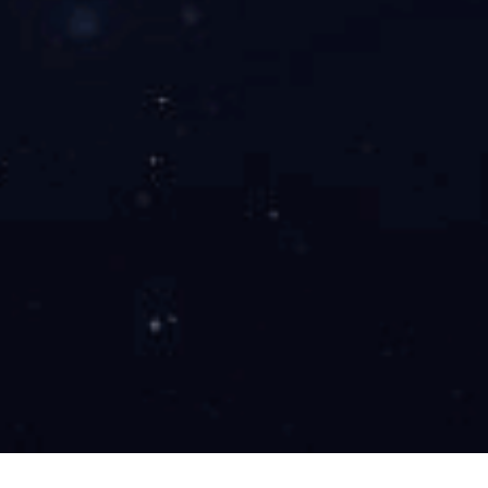
好的系统扩展能力及面向未来应用发展的支持，充分保证用户
在布线方面的投资，提供用户长远的效益。
扫二维码用手机看
开云官方网页版·开云登陆入口-开云（中国）
解决方案
弱电系统建设及智能化系统
信息安全整体解决方案
安全云解
决方案
安全无线网络建设方案
智能化机房建设及动环监测
分
支组网及移动办公
开云官方网页版·开云登陆入口-开云（中
国）
新闻资讯
开云官方网页版·开云登陆入口
行业新闻
工程案例
国内案例
国外案例
关于我们
公司简介
开云官方网页版·开云登陆入口
荣誉资质
发展历程
合作品牌
联系我们
开云官方网页版·开云登陆入口-开云（中国）