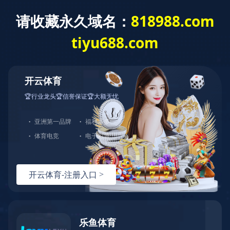
开云官方网页版·开云登陆入口
开云官方网页版·开云登陆入口-开云（中国）
解决方案

解决方案
进一步了解

弱电系统建设及智能化系统
信息安全整体解决方案
安全云解决方案