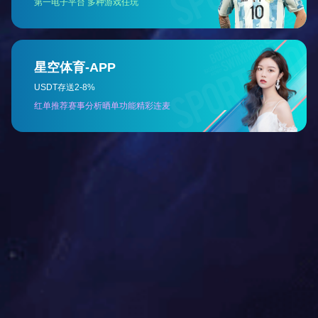
综合布线系统是智能化办公室建设数字化信息系统基础设施，
是将所有语音、数据等系统进行统一的规划设计的结构化布线
系统，为办公提供信息化、智能化的物质介质，支持将来语
音、数据、图文、多媒体等综合应用。
对于现代化的大楼来说，采用了一系列高质量的标准材料，以