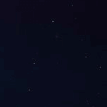
过滤装置和防火阀门。 新房还有通过的管道送到机房内部，
设计应具有消防事故排气和自然排气功能。 新风换气系统能与
态。
是给学校机房工程设计的机房供配电系统方案。 供配电系统
成本考虑，本期项目只做市电配电动力柜及配套供电线路，并预
电分离走线。市电主干配有电路电量检测仪，每个机柜区域分支
网及移动办公
开云官方网页版·开云登陆入口-开云（中国）