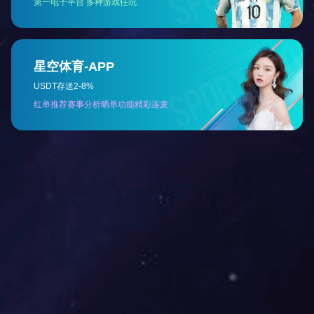
05-10

弱电机房装修主要有哪些内容？
机房顶面上方需要做防水防潮处理，顶面下方刷乳胶漆做防尘
处理，顶部建议做微孔铝扣天花，顶面其主要作用是防火、美
观、降噪、防尘。灯具、烟感、温感探头等均安装在机房顶
面，由于顶面管线繁多，安装时各系统管路必须横平竖直，错
落有致，排列有序，保证机房底部整体性、美观性。
05-10

机房建设中布署新风系统的重要性
为保证主机房空气正压，防止灰尘进入机房，保证机房空气清
新，所以要在机房内设置一台全热交换器新风机，并且加安装
净化过滤装置和防火阀门。 新房还有通过的管道送到机房内
部，并且在内部的出入口方案安装上防火阀以及电动风量的调
节阀。 并且要确保机房区域每小时换气的次数大于或等于3
次。 排气设计应具有消防事故排气和自然排气功能。 新风换
气系统能与消防系统联动，一旦发生火灾事故，便能自动切断