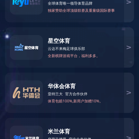
安全无线网络建设方案
智能化机房建设及动环监测
分支组网及移动办公
开云官方网页版·开云登陆入口-开云（中国）
新闻资讯

新闻资讯
进一步了解

开云官方网页版·开云登陆入口
行业新闻
工程案例
