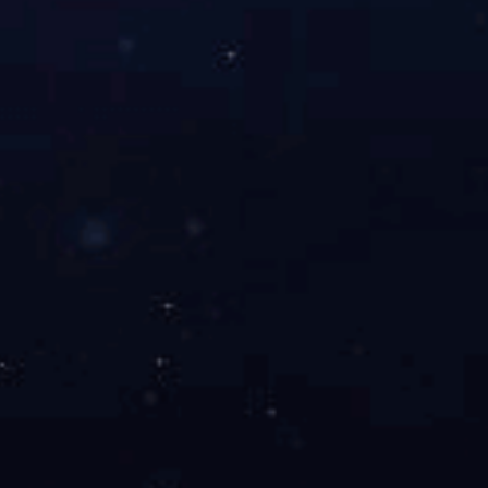
解决方案
弱电系统建设及智能化系统
信息安全整体解决方案
安全云解
决方案
安全无线网络建设方案
智能化机房建设及动环监测
分
支组网及移动办公
开云官方网页版·开云登陆入口-开云（中
国）
新闻资讯
开云官方网页版·开云登陆入口
行业新闻
工程案例
国内案例
国外案例
关于我们
公司简介
开云官方网页版·开云登陆入口
荣誉资质
发展历程
合作品牌
联系我们
开云官方网页版·开云登陆入口-开云（中国）
服务热线：
020-87566596