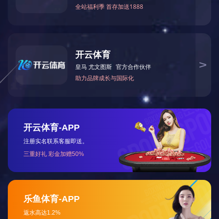
合作品牌
联系我们
020-87566596
新闻资讯
您现在的位置：
开云官方网页版·开云登陆入口-开云（中国）
>
新闻资讯
>
开云官方网页版·开云登陆入口
新闻资讯
资讯分类
