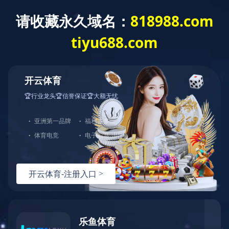
开云官方网页版·开云登陆入口
开云官方网页版·开云登陆入口-开云（中国）
解决方案

解决方案
进一步了解

弱电系统建设及智能化系统
信息安全整体解决方案
安全云解决方案