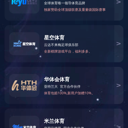
安全无线网络建设方案
智能化机房建设及动环监测
分支组网及移动办公
开云官方网页版·开云登陆入口-开云（中国）
新闻资讯

新闻资讯
进一步了解

开云官方网页版·开云登陆入口
行业新闻
工程案例
