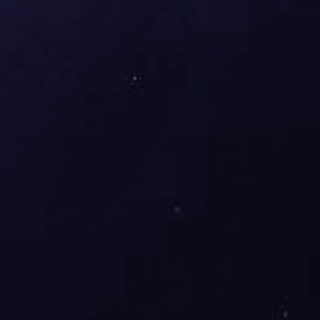
，基于预算成本考虑，本期项目只做市电配电动力柜及配套供电
负荷。强弱电分离走线。市电主干配有电路电量检测仪，每个机
，是给学校机房工程设计的机房供配电系统方案。
，基于预算成本考虑，本期项目只做市电配电动力柜及配套供电
负荷。强弱电分离走线。市电主干配有电路电量检测仪，每个机