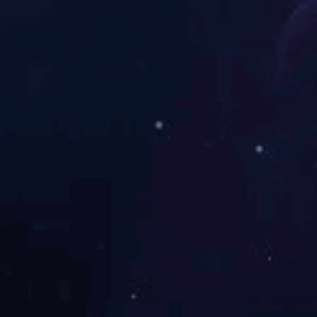
下一个
:
无
相关资讯
模块化机房与传统机房区别有哪些？
今天咱们就聊一聊它们之间的灵活性及可靠性和节能效果。下
支持高密度及混合部署。结论：行级空调是一种面向未来的解决
→
弱电机房工程改造-机房改造建设工程
每个弱电智能化工程均成立有资深设计师领衔的项目专案小组，
工程质量品质以及周期。可为客户省30%项目成本，并有7*2
→
弱电机房装修主要有哪些内容？