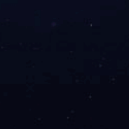
、降噪、防尘。灯具、烟感、温感探头等均安装在机房顶面，由
网及移动办公
开云官方网页版·开云登陆入口-开云（中国）