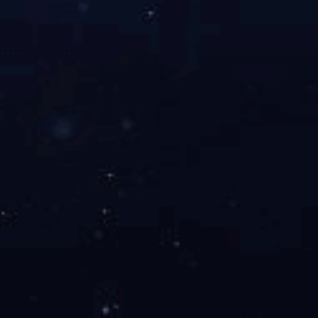
处理，顶部建议做微孔铝扣天花，顶面其主要作用是防火、美观
，排列有序，保证机房底部整体性、美观性。
方案
安全无线网络建设方案
智能化机房建设及动环监测
分支组
作品牌