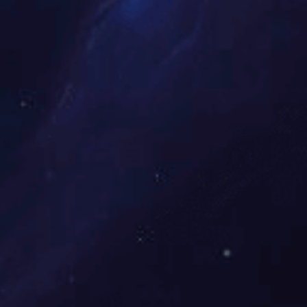
项目的重点。本项目供电系统计划采用UPS和市电双路供电设计
空间。配电线缆、配电柜及相应的电路，以满足用电峰值为其设计
，其中的供配电系统的可靠性是极高的。本章中提到的项目信息
项目的重点。本项目供电系统计划采用UPS和市电双路供电设计
空间。配电线缆、配电柜及相应的电路，以满足用电峰值为其设计