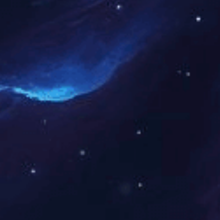
供配电系统的安全性、可靠性、可维护性和在线扩展性是本次
线路，并预留UPS配电柜安装位置及UPS供电线路线槽走线
柜区域分支主干配置数字电表，可实现单独计费。
分类：
开云官方网页版·开云登陆入口
作者：
来源：
发布时间：
2022-05-10
访问量：
0
详情
众所周知在弱电机房工程中，电气工程是机房的基础系统工程
供配电系统的安全性、可靠性、可维护性和在线扩展性是本次
线路，并预留UPS配电柜安装位置及UPS供电线路线槽走线
柜区域分支主干配置数字电表，可实现单独计费。
扫二维码用手机看
上一个
:
机房建设中布署新风系统的重要性
下一个
:
无
上一个
:
机房建设中布署新风系统的重要性