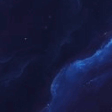
基础系统工程，其中的供配电系统的可靠性是极高的。本章中提
项目的重点。本项目供电系统计划采用UPS和市电双路供电设计
空间。配电线缆、配电柜及相应的电路，以满足用电峰值为其设计
基础系统工程，其中的供配电系统的可靠性是极高的。本章中提