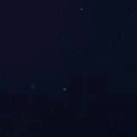
进，支持高密度及混合部署。结论：行级空调是一种面向未来
的解决方案（2）灵活性：行级空调可实现按需部署,实现平滑
扩容
→
弱电机房工程改造-机房改造建设工程
每个弱电智能化工程均成立有资深设计师领衔的项目专案小
组，拥有10年以上弱电项目经理9名，15年以上从业经验弱电
工程师9支，自有9个专业施工队伍，工程绝不外包，严格施
工，确保工程质量品质以及周期。可为客户省30%项目成本，
并有7*24小时客服在线，无忧售后。
→
弱电机房装修主要有哪些内容？
机房顶面上方需要做防水防潮处理，顶面下方刷乳胶漆做防尘
处理，顶部建议做微孔铝扣天花，顶面其主要作用是防火、美
观、降噪、防尘。灯具、烟感、温感探头等均安装在机房顶