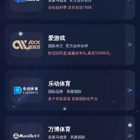
工程案例
进一步了解

国内案例
国外案例
关于我们

关于我们
进一步了解

公司简介
开云官方网页版·开云登陆入口
荣誉资质
发展历程