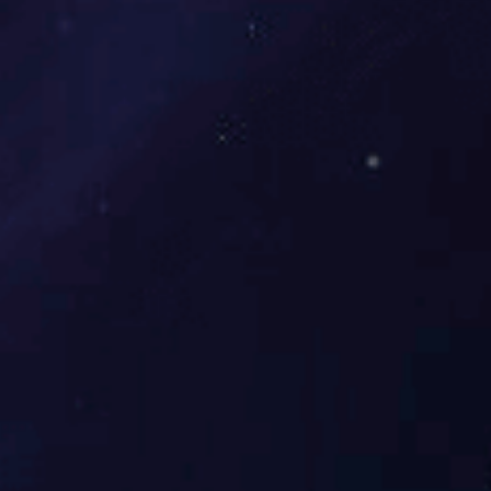
处理，顶部建议做微孔铝扣天花，顶面其主要作用是防火、美
观、降噪、防尘。
灯具、烟感、温感探头等均安装在机房顶面，由于顶面管线繁
多，安装时各系统管路必须横平竖直，错落有致，排列有序，
保证机房底部整体性、美观性。
扫二维码用手机看
上一个
:
弱电机房工程改造-机房改造建设工程
下一个
:
机房建设中布署新风系统的重要性
上一个
:
弱电机房工程改造-机房改造建设工程
下一个
:
机房建设中布署新风系统的重要性
相关资讯
模块化机房与传统机房区别有哪些？
今天咱们就聊一聊它们之间的灵活性及可靠性和节能效果。下
面是工程师为我们测算出来的一个模拟结果显示。话不多说，
看两者之间的对比。（1）灵活性：行级空调匹配数据中心演