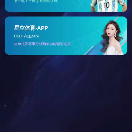
弱电机房装修主要有哪些内
容？
【概要描述】
机房顶面上方需要做防水防潮处理，顶面下方刷
乳胶漆做防尘处理，顶部建议做微孔铝扣天花，顶面其主要作
用是防火、美观、降噪、防尘。灯具、烟感、温感探头等均安
装在机房顶面，由于顶面管线繁多，安装时各系统管路必须横
平竖直，错落有致，排列有序，保证机房底部整体性、美观
性。
分类：
开云官方网页版·开云登陆入口
作者：
来源：
发布时间：
2022-05-10
访问量：
0
详情
机房顶面上方需要做防水防潮处理，顶面下方刷乳胶漆做防尘