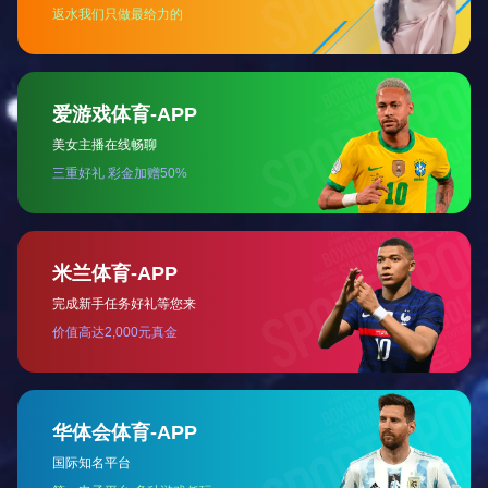
资讯分类


弱电机房装修主要有哪些内
容？
分类：
开云官方网页版·开云登陆入口
作者：
来源：
发布时间：
2022-05-10
访问量：
0
【概要描述】
机房顶面上方需要做防水防潮处理，顶面下方刷
乳胶漆做防尘处理，顶部建议做微孔铝扣天花，顶面其主要作
用是防火、美观、降噪、防尘。灯具、烟感、温感探头等均安
装在机房顶面，由于顶面管线繁多，安装时各系统管路必须横
平竖直，错落有致，排列有序，保证机房底部整体性、美观
性。